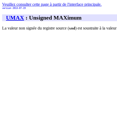
Veuillez consulter cette page à partir de l'interface principale.
version 2013-07-19
UMAX
: Unsigned MAXimum
La valeur non signée du registre source (
) est soustraite à la vale
snd