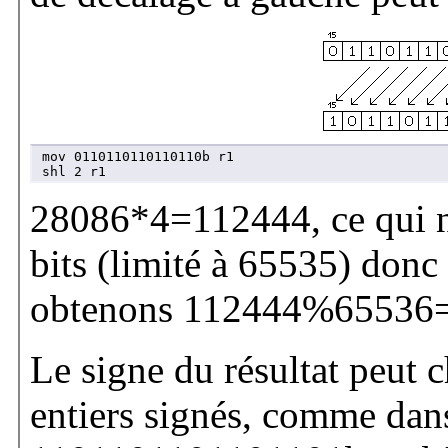
mov 0110110110110110b r1

shl 2 r1
28086*4=112444, ce qui ne
bits (limité à 65535) donc 
obtenons 112444%65536
Le signe du résultat peut 
entiers signés, comme dans