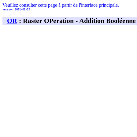
Veuillez consulter cette page à partir de l'interface principale.
version 2011-09-19
OR
: Raster OPeration - Addition Booléenne