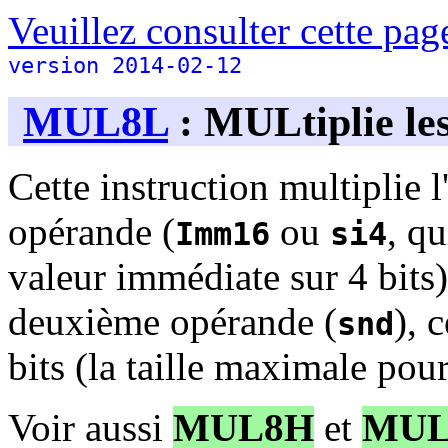
Veuillez consulter cette page
version 2014-02-12
MUL8L
: MULtiplie les 
Cette instruction multiplie l
opérande (
ou
, qu
Imm16
si4
valeur immédiate sur 4 bits),
deuxième opérande (
), 
snd
bits (la taille maximale po
Voir aussi
MUL8H
et
MUL