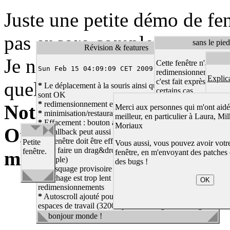
Juste une petite démo de fe
pas encore complet mais suf
sans le pied
Révision & features
Je ne cherche pas à faire 
Cette fenêtre n'a pas d
Sun Feb 15 04:09:09 CET 2009
redimensionnement ni 
Explic
c'est fait exprès et ça p
quelque chose pour
listed
*
Le déplacement à la souris ainsi que le clic-to-focus
certains cas.
sont OK
*
redimensionnement en bas (à gauche et à droite) : ok
Note : ça a été testé OK s
Merci aux personnes qui m'ont aidé
On ne peut pas la ferm
*
minimisation/restauration : simpliste mais OK.
meilleur, en particulier à Laura, Mi
*
Effacement : bouton ajouté, optionnel.
Moriaux
Omniweb, Shiira, Safari,
Un callback peut aussi être fourni pour déterminer si
fenêtre
une fenêtre doit être effacée à la fin d'un déplacement
Petite
Vous aussi, vous pouvez avoir votr
toute
(pour faire un drag&drop dans une poubelle par
fenêtre.
mais aucune garantie po
fenêtre, en m'envoyant des patches 
petite
exemple)
des bugs !
mais
*
Masquage provisoire du contenu de la fenêtre lorsque
avec un
l'affichage est trop lent durant les déplacements et
OK
kikoo !
nom de
redimensionnements
fichier
*
Autoscroll ajouté pour "naviguer" dans d'immenses
très très
espaces de travail (32000 pixels de large et de long
très long
avec Opéra, encore plus sous Firefox)
bonjour monde !