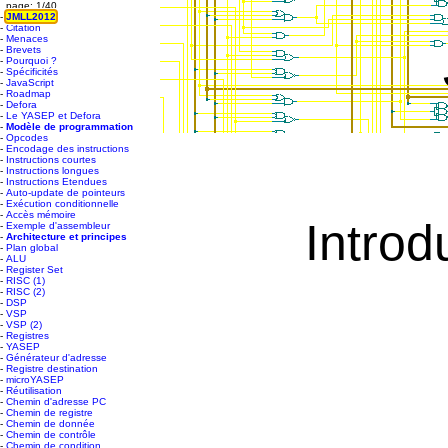
page:
1
/
40
-
JMLL2012
-
Citation
-
Menaces
-
Brevets
-
Pourquoi ?
-
Spécificités
-
JavaScript
-
Roadmap
-
Defora
-
Le YASEP et Defora
-
Modèle de programmation
-
Opcodes
-
Encodage des instructions
-
Instructions courtes
-
Instructions longues
-
Instructions Etendues
-
Auto-update de pointeurs
-
Exécution conditionnelle
-
Accès mémoire
Introd
-
Exemple d'assembleur
-
Architecture et principes
-
Plan global
-
ALU
-
Register Set
-
RISC (1)
-
RISC (2)
-
DSP
-
VSP
-
VSP (2)
-
Registres
-
YASEP
-
Générateur d'adresse
-
Registre destination
-
microYASEP
-
Réutilisation
-
Chemin d'adresse PC
-
Chemin de registre
-
Chemin de donnée
-
Chemin de contrôle
-
Chemin de condition