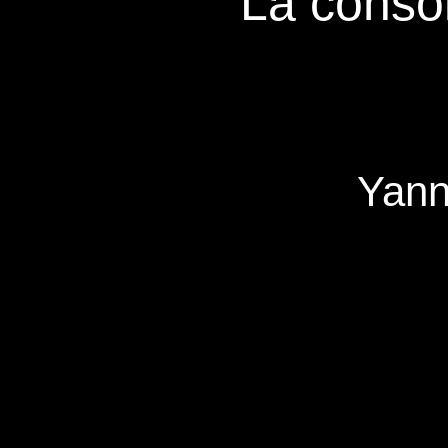
La consol
Yann