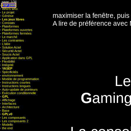
page:
1
/
36
-
HSF2009
-
Who's who
-
Le projet
maximiser la fenêtre, puis
-
Génèse
-
Les jeux libres
A lire de préférence avec 
-
Constats
-
Plateformes
-
Plateformes ouvertes
-
Plateformes fermées
-
Le marché
-
Les contraintes
-
L'idée
-
Solution Actel
-
Sécurité Actel
-
Soucis Actel
-
Application dans GPL
-
Flexibilité
-
Intégrité
-
YASEP
-
Spécificités
Le
-
environnement
-
Modèle de programmation
-
Instructions courtes
-
Instructions longues
-
Auto-update de pointeurs
G
amin
-
Exécution conditionnelle
-
GPL
-
Affichage
-
Interfaces
-
Architecture
-
Base
-
GPLv0
-
Les composants
-
Les composants 2
-
Modello
-
the end